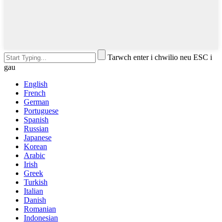
Tarwch enter i chwilio neu ESC i
gau
English
French
German
Portuguese
Spanish
Russian
Japanese
Korean
Arabic
Irish
Greek
Turkish
Italian
Danish
Romanian
Indonesian