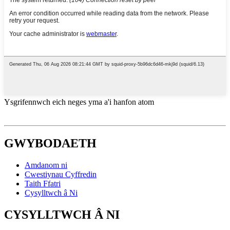
Ysgrifennwch eich neges yma a'i hanfon atom
GWYBODAETH
Amdanom ni
Cwestiynau Cyffredin
Taith Ffatri
Cysylltwch â Ni
CYSYLLTWCH Â NI