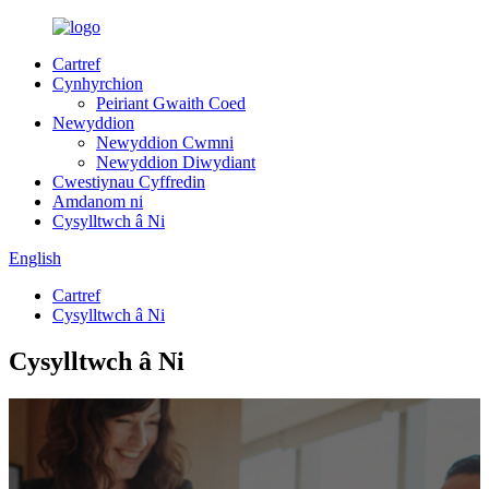
Cartref
Cynhyrchion
Peiriant Gwaith Coed
Newyddion
Newyddion Cwmni
Newyddion Diwydiant
Cwestiynau Cyffredin
Amdanom ni
Cysylltwch â Ni
English
Cartref
Cysylltwch â Ni
Cysylltwch â Ni