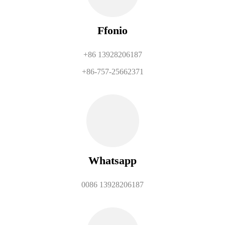
Ffonio
+86 13928206187
+86-757-25662371
Whatsapp
0086 13928206187