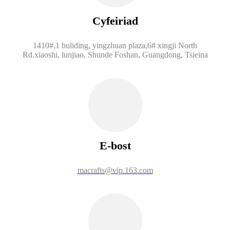
Cyfeiriad
1410#,1 buliding, yingzhuan plaza,6# xingji North
Rd.xiaoshi, lunjiao, Shunde Foshan, Guangdong, Tsieina
E-bost
macrafts@vip.163.com