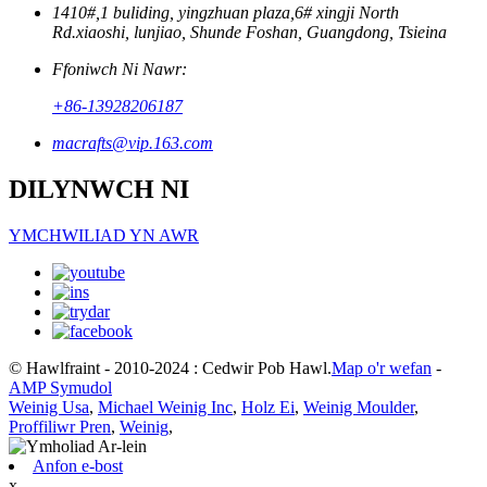
1410#,1 buliding, yingzhuan plaza,6# xingji North
Rd.xiaoshi, lunjiao, Shunde Foshan, Guangdong, Tsieina
Ffoniwch Ni Nawr:
+86-13928206187
macrafts@vip.163.com
DILYNWCH NI
YMCHWILIAD YN AWR
© Hawlfraint - 2010-2024 : Cedwir Pob Hawl.
Map o'r wefan
-
AMP Symudol
Weinig Usa
,
Michael Weinig Inc
,
Holz Ei
,
Weinig Moulder
,
Proffiliwr Pren
,
Weinig
,
Anfon e-bost
x