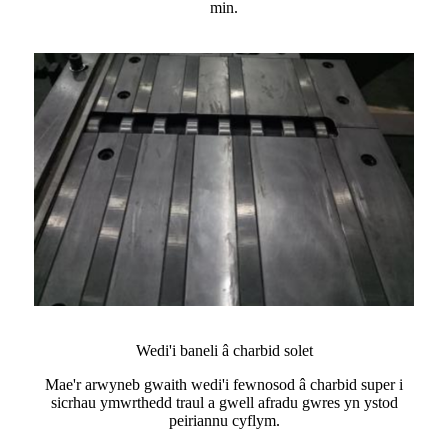
min.
Wedi'i baneli â charbid solet
Mae'r arwyneb gwaith wedi'i fewnosod â charbid super i
sicrhau ymwrthedd traul a gwell afradu gwres yn ystod
peiriannu cyflym.