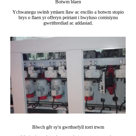
Botwm blaen
Ychwanegu switsh ymlaen llaw ac encilio a botwm stopio
brys o flaen yr offeryn peiriant i hwyluso comisiynu
gweithrediad ac addasiad.
Blwch gêr sy'n gwrthsefyll torri trwm