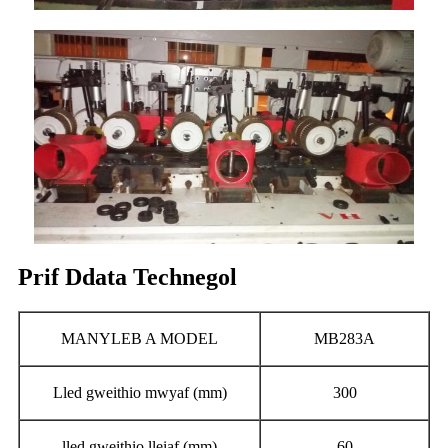
Prif Ddata Technegol
MANYLEB A MODEL
MB283A
Lled gweithio mwyaf (mm)
300
lled gweithio lleiaf (mm)
60