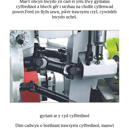
Mae'r olwyn bwydo yn cael ei yrru trwy gymalau
cyffredinol a blwch gêr i sicrhau na chollir cyflenwad
power.Feed yn llyfn iawn, pŵer trawsyrru cryf, cywirdeb
bwydo uchel.
gyriant ar y cyd cyffredinol
Dim cadwyn o borthiant trawsyrru cyffredinol, manwl