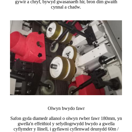
gywir a chryf, bywyd gwasanaeth hir, bron dim gwaith
cynnal a chadw.
Olwyn bwydo fawr
Safon gyda diamedr allanol o olwyn rwber fawr 180mm, yn
gwella'n effeithiol y sefydlogrwydd bwydo a gwella
cyflymder y llinell, i gyflawni cyflenwad deunydd 60m /