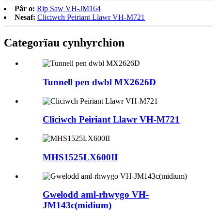
Pâr o:
Rip Saw VH-JM164
Nesaf:
Cliciwch Peiriant Llawr VH-M721
Categorïau cynhyrchion
Tunnell pen dwbl MX2626D
Cliciwch Peiriant Llawr VH-M721
MHS1525LX600II
Gwelodd aml-rhwygo VH-
JM143c(midium)