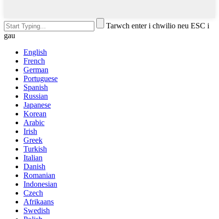
Tarwch enter i chwilio neu ESC i
gau
English
French
German
Portuguese
Spanish
Russian
Japanese
Korean
Arabic
Irish
Greek
Turkish
Italian
Danish
Romanian
Indonesian
Czech
Afrikaans
Swedish