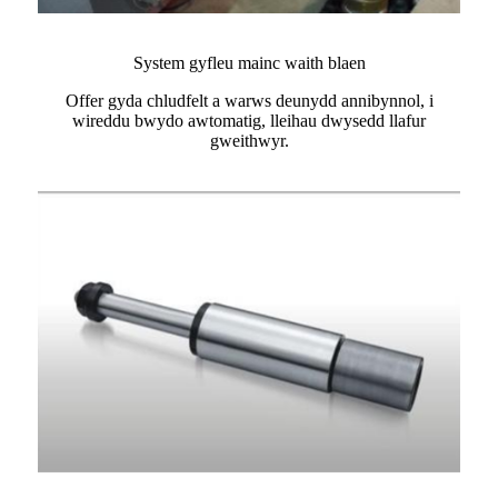
System gyfleu mainc waith blaen
Offer gyda chludfelt a warws deunydd annibynnol, i
wireddu bwydo awtomatig, lleihau dwysedd llafur
gweithwyr.