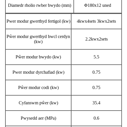
Diamedr rholio rwber bwydo (mm)
Φ180x12 uned
Pwer modur gwerthyd fertigol (kw)
4kwx4sets 3kwx2sets
Pŵer modur gwerthyd bwcl cerdyn
2.2kwx2sets
(kw)
Pŵer modur bwydo (kw)
5.5
Pwer modur dyrchafiad (kw)
0.75
Pŵer modur codi (kw)
0.75
Cyfanswm pŵer (kw)
35.4
Pwysedd aer (MPa)
0.6