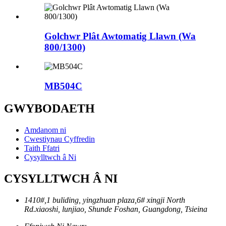
Golchwr Plât Awtomatig Llawn (Wa
800/1300)
MB504C
GWYBODAETH
Amdanom ni
Cwestiynau Cyffredin
Taith Ffatri
Cysylltwch â Ni
CYSYLLTWCH Â NI
1410#,1 buliding, yingzhuan plaza,6# xingji North
Rd.xiaoshi, lunjiao, Shunde Foshan, Guangdong, Tsieina