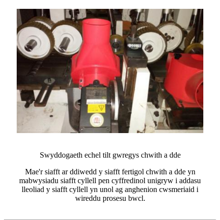
Swyddogaeth echel tilt gwregys chwith a dde
Mae'r siafft ar ddiwedd y siafft fertigol chwith a dde yn
mabwysiadu siafft cyllell pen cyffredinol unigryw i addasu
lleoliad y siafft cyllell yn unol ag anghenion cwsmeriaid i
wireddu prosesu bwcl.