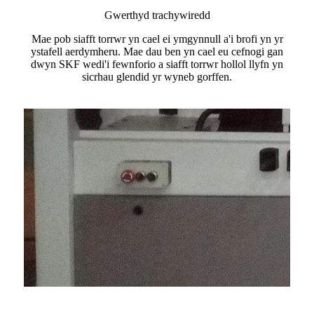
Gwerthyd trachywiredd
Mae pob siafft torrwr yn cael ei ymgynnull a'i brofi yn yr
ystafell aerdymheru. Mae dau ben yn cael eu cefnogi gan
dwyn SKF wedi'i fewnforio a siafft torrwr hollol llyfn yn
sicrhau glendid yr wyneb gorffen.