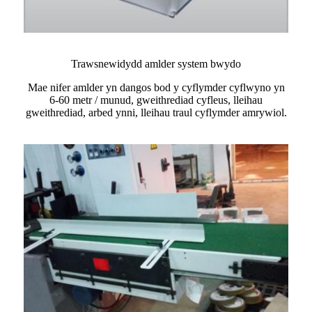
Trawsnewidydd amlder system bwydo
Mae nifer amlder yn dangos bod y cyflymder cyflwyno yn
6-60 metr / munud, gweithrediad cyfleus, lleihau
gweithrediad, arbed ynni, lleihau traul cyflymder amrywiol.