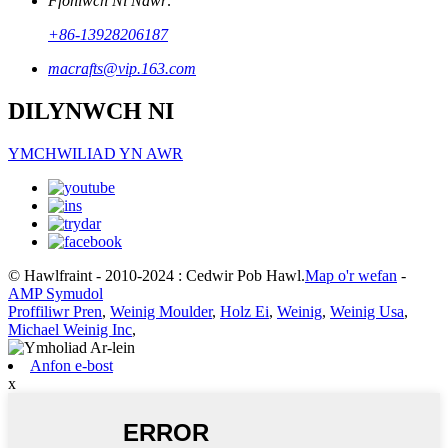
Ffoniwch Ni Nawr:
+86-13928206187
macrafts@vip.163.com
DILYNWCH NI
YMCHWILIAD YN AWR
© Hawlfraint - 2010-2024 : Cedwir Pob Hawl.
Map o'r wefan
-
AMP Symudol
Proffiliwr Pren
,
Weinig Moulder
,
Holz Ei
,
Weinig
,
Weinig Usa
,
Michael Weinig Inc
,
Anfon e-bost
x