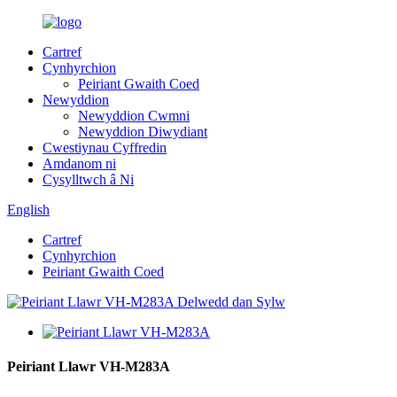
Cartref
Cynhyrchion
Peiriant Gwaith Coed
Newyddion
Newyddion Cwmni
Newyddion Diwydiant
Cwestiynau Cyffredin
Amdanom ni
Cysylltwch â Ni
English
Cartref
Cynhyrchion
Peiriant Gwaith Coed
Peiriant Llawr VH-M283A