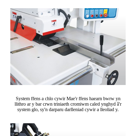
System ffens a chlo cywir Mae'r ffens haearn bwrw yn
llithro ar y bar crwn triniaeth cromiwm caled ynghyd â'r
system glo, sy'n darparu darlleniad cywir a lleoliad y.