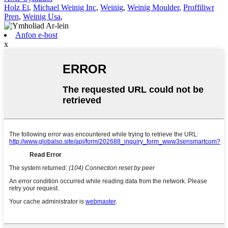
Holz Ei
,
Michael Weinig Inc
,
Weinig
,
Weinig Moulder
,
Proffiliwr
Pren
,
Weinig Usa
,
Anfon e-bost
x