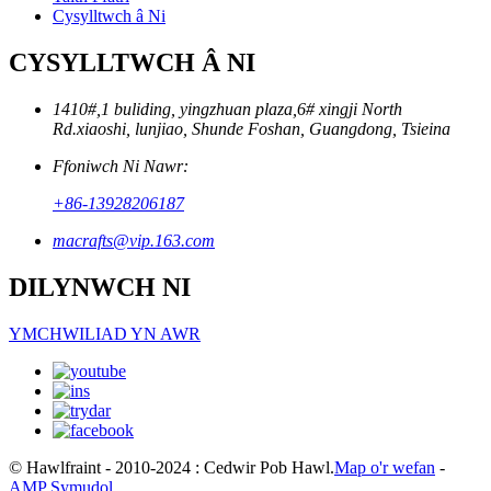
Cysylltwch â Ni
CYSYLLTWCH Â NI
1410#,1 buliding, yingzhuan plaza,6# xingji North
Rd.xiaoshi, lunjiao, Shunde Foshan, Guangdong, Tsieina
Ffoniwch Ni Nawr:
+86-13928206187
macrafts@vip.163.com
DILYNWCH NI
YMCHWILIAD YN AWR
© Hawlfraint - 2010-2024 : Cedwir Pob Hawl.
Map o'r wefan
-
AMP Symudol