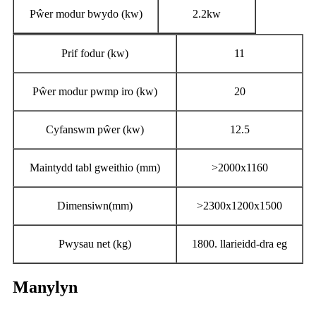
Pŵer modur bwydo (kw)
2.2kw
Prif fodur (kw)
11
Pŵer modur pwmp iro (kw)
20
Cyfanswm pŵer (kw)
12.5
Maintydd tabl gweithio (mm)
>2000x1160
Dimensiwn(mm)
>2300x1200x1500
Pwysau net (kg)
1800. llarieidd-dra eg
Manylyn