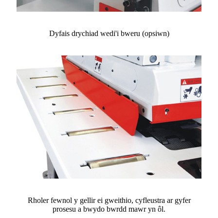
Dyfais drychiad wedi'i bweru (opsiwn)
Rholer fewnol y gellir ei gweithio, cyfleustra ar gyfer
prosesu a bwydo bwrdd mawr yn ôl.