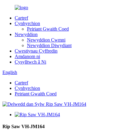
Cartref
Cynhyrchion
Peiriant Gwaith Coed
Newyddion
Newyddion Cwmni
Newyddion Diwydiant
Cwestiynau Cyffredin
Amdanom ni
Cysylltwch â Ni
English
Cartref
Cynhyrchion
Peiriant Gwaith Coed
Rip Saw VH-JM164