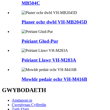
MB504C
Planer ochr dwbl VH-MB2045D
Peiriant Glud-Pur
Peiriant Llawr VH-M283A
Mowldr pedair ochr VH-M416B
GWYBODAETH
Amdanom ni
Cwestiynau Cyffredin
Taith Ffatri