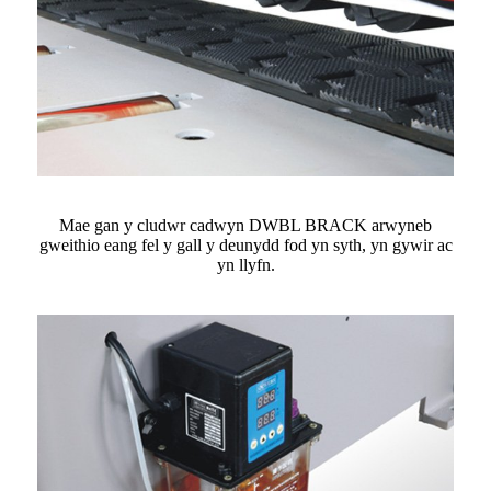
Mae gan y cludwr cadwyn DWBL BRACK arwyneb
gweithio eang fel y gall y deunydd fod yn syth, yn gywir ac
yn llyfn.