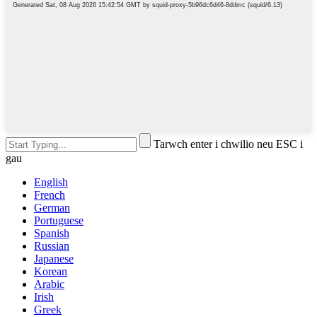
Tarwch enter i chwilio neu ESC i
gau
English
French
German
Portuguese
Spanish
Russian
Japanese
Korean
Arabic
Irish
Greek