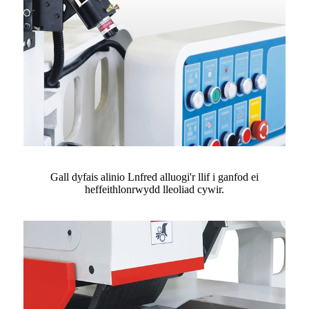
Gall dyfais alinio Lnfred alluogi'r llif i ganfod ei
heffeithlonrwydd lleoliad cywir.