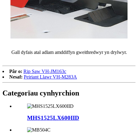
Gall dyfais atal adlam amddiffyn gweithredwyr yn drylwyr.
Pâr o:
Rip Saw VH-JM163c
Nesaf:
Peiriant Llawr VH-M283A
Categorïau cynhyrchion
MHS1525LX600IID