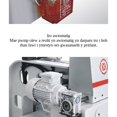
Iro awtomatig
Mae pwmp olew a reolir yn awtomatig yn darparu iro i bob
rhan fawr i ymestyn oes gwasanaeth y peiriant.